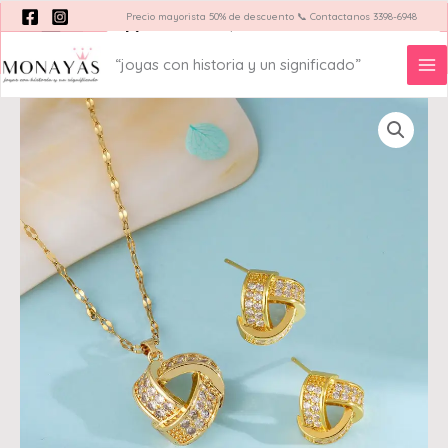
Ir
Precio mayorista 50% de descuento 📞 Contactanos 3398-6948
Búsqueda
de
al
productos
contenido
“joyas con historia y un significado”
Acerca de
Blog Monayas
Set
nudo
con
zirconias
acero
inoxidable
chapado
en
oro
de
18k
cantidad