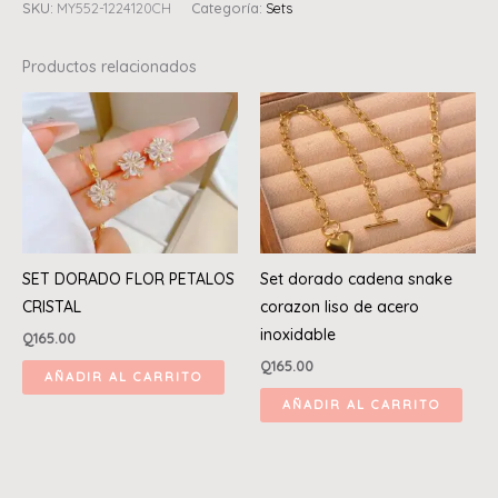
SKU:
MY552-1224120CH
Categoría:
Sets
Productos relacionados
SET DORADO FLOR PETALOS
Set dorado cadena snake
CRISTAL
corazon liso de acero
inoxidable
Q
165.00
Q
165.00
AÑADIR AL CARRITO
AÑADIR AL CARRITO