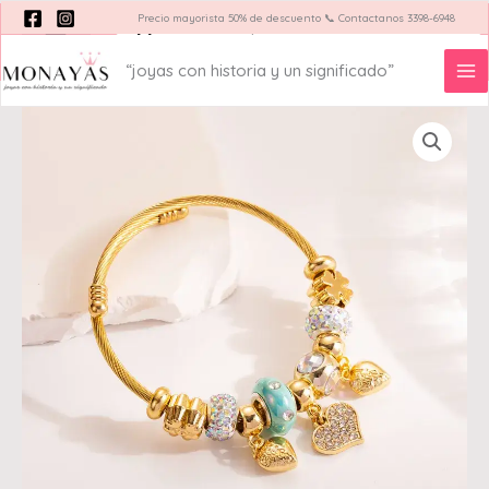
Ir
Precio mayorista 50% de descuento 📞 Contactanos 3398-6948
Búsqueda
de
al
productos
contenido
“joyas con historia y un significado”
Acerca de
Blog Monayas
Pulsera
dorada
estilo
pandora
charms
turquesa
acero
inoxidable
chapado
en
oro
cantidad