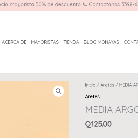
ecio mayorista 50% de descuento 📞 Contactanos 3398-6
ACERCA DE
MAYORISTAS
TIENDA
BLOG MONAYAS
CONT
MEDIA
Inicio
/
Aretes
/ MEDIA A
ARGOLLA
Aretes
DORADA
MEDIA ARGO
LISA
GORDITA
Q
125.00
cantidad