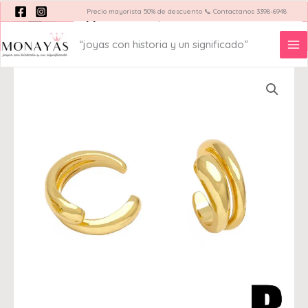
Ir
Precio mayorista 50% de descuento 📞 Contactanos 3398-6948
Búsqueda
de
al
productos
contenido
“joyas con historia y un significado”
Acerca de
Blog Monayas