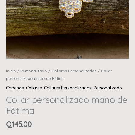
Inicio
/
Personalizado
/
Collares Personalizados
/ Collar
personalizado mano de Fátima
Cadenas
,
Collares
,
Collares Personalizados
,
Personalizado
Collar personalizado mano de
Fátima
Q
145.00