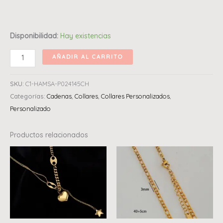
Disponibilidad:
Hay existencias
AÑADIR AL CARRITO
SKU:
C1-HAMSA-P024145CH
Categorías:
Cadenas
,
Collares
,
Collares Personalizados
,
Personalizado
Productos relacionados