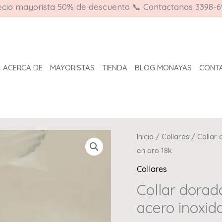
ecio mayorista 50% de descuento 📞 Contactanos 3398-6
ACERCA DE
MAYORISTAS
TIENDA
BLOG MONAYAS
CONT
Collar
Inicio
/
Collares
/ Collar 
dorado
en oro 18k
con
Collares
borlas,
Collar dorado
sol
acero inoxid
y
estrella