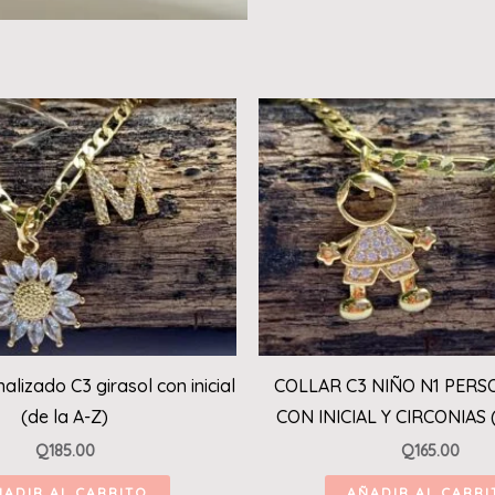
alizado C3 girasol con inicial
COLLAR C3 NIÑO N1 PER
(de la A-Z)
CON INICIAL Y CIRCONIAS 
Q
185.00
Q
165.00
ÑADIR AL CARRITO
AÑADIR AL CARRI