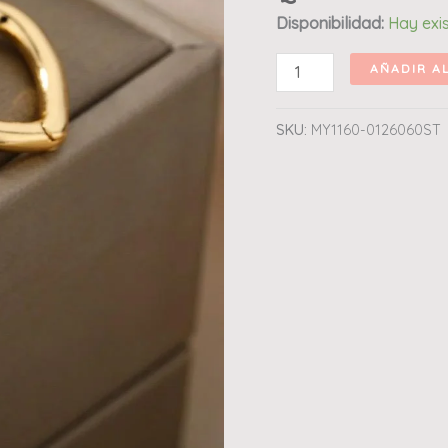
Disponibilidad:
Hay exi
oro
de
AÑADIR A
18k
cantidad
SKU:
MY1160-0126060ST