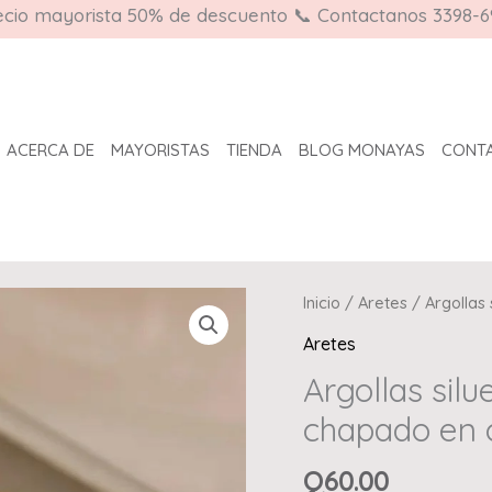
ecio mayorista 50% de descuento 📞 Contactanos 3398-6
ACERCA DE
MAYORISTAS
TIENDA
BLOG MONAYAS
CONT
Argollas
Inicio
/
Aretes
/ Argollas
silueta
Aretes
corazón
Argollas sil
acero
chapado en 
inoxidable
chapado
Q
60.00
en