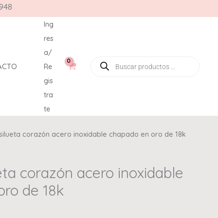
948
Ing
res
a/
ACTO
Re
gis
tra
te
 silueta corazón acero inoxidable chapado en oro de 18k
ueta corazón acero inoxidable
oro de 18k