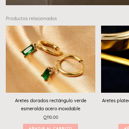
Productos relacionados
Aretes dorados rectángulo verde
Aretes plat
esmeralda acero inoxidable
Q
110.00
AÑADIR AL CARRITO
A