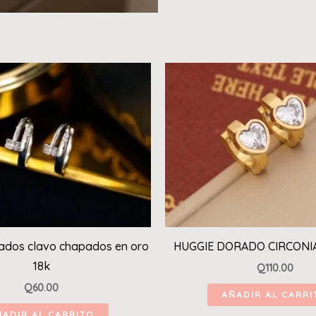
eados clavo chapados en oro
HUGGIE DORADO CIRCONI
18k
Q
110.00
Q
60.00
AÑADIR AL CARRI
ÑADIR AL CARRITO