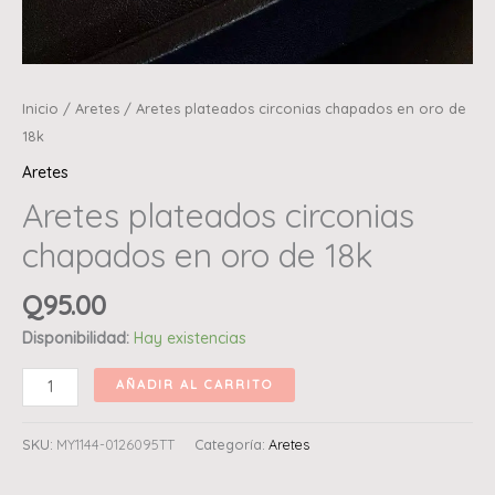
Inicio
/
Aretes
/ Aretes plateados circonias chapados en oro de
18k
Aretes
Aretes plateados circonias
chapados en oro de 18k
Q
95.00
Disponibilidad:
Hay existencias
AÑADIR AL CARRITO
SKU:
MY1144-0126095TT
Categoría:
Aretes