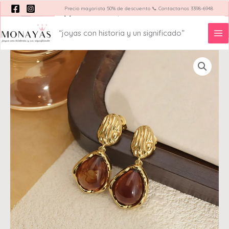
Ir
Precio mayorista 50% de descuento 📞 Contactanos 3398-6948
Búsqueda
de
al
productos
contenido
“joyas con historia y un significado”
Acerca de
Blog Monayas